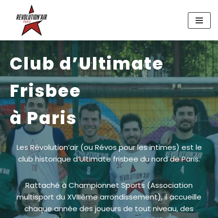
Aller
au
contenu
Club d’Ultimate
Frisbee
à Paris
Les Révolution’air (ou Révos pour les intimes) est le
club historique d’Ultimate frisbee du nord de Paris.
Rattaché à Championnet Sports (Association
multisport du XVIIIème arrondissement), il accueille
chaque année des joueurs de tout niveau, des